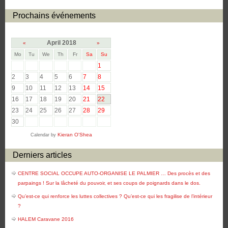
Prochains événements
April 2018
«
»
Mo
Tu
We
Th
Fr
Sa
Su
1
2
3
4
5
6
7
8
9
10
11
12
13
14
15
16
17
18
19
20
21
22
23
24
25
26
27
28
29
30
Kieran O'Shea
Calendar by
Derniers articles
CENTRE SOCIAL OCCUPE AUTO-ORGANISE LE PALMIER … Des procès et des
parpaings ! Sur la lâcheté du pouvoir, et ses coups de poignards dans le dos.
Qu’est-ce qui renforce les luttes collectives ? Qu’est-ce qui les fragilise de l’intérieur
?
HALEM Caravane 2016