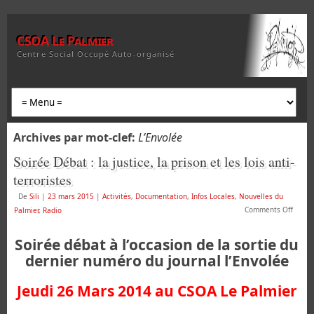
CSOA Le Palmier
Centre Social Occupé Auto-organisé
Archives par mot-clef:
L’Envolée
Soirée Débat : la justice, la prison et les lois anti-
terroristes
De
Sili
|
23 mars 2015
|
Activités
,
Documentation
,
Infos Locales
,
Nouvelles du
Comments Off
Palmier
,
Radio
Soirée débat à l’occasion de la sortie du
dernier numéro du journal l’Envolée
Jeudi 26 Mars 2014 au CSOA Le Palmier